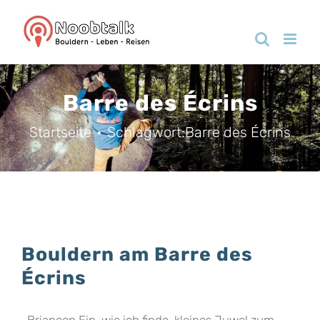
Zum
Inhalt
springen
Barre des Écrins
Startseite
Schlagwort:
Barre des Écrins
Bouldern am Barre des
Écrins