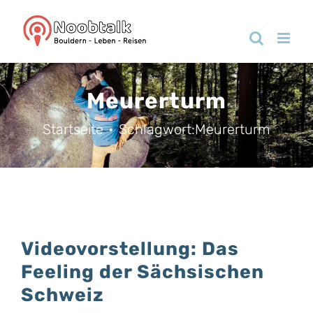
Zum
Inhalt
springen
Meurerturm
Startseite
Schlagwort:
Meurerturm
Videovorstellung: Das
Feeling der Sächsischen
Schweiz