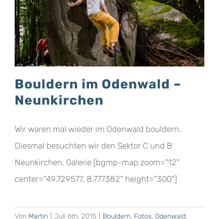
Bouldern im Odenwald –
Neunkirchen
Wir waren mal wieder im Odenwald bouldern.
Diesmal besuchten wir den Sektor C und B
Neunkirchen. Galerie [bgmp-map zoom="12"
center="49.729577, 8.777382" height="300"]
Von
Martin
|
Juli 6th, 2015
|
Bouldern
,
Fotos
,
Odenwald
,