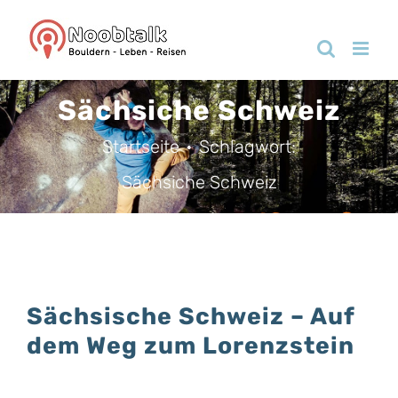
Zum
Inhalt
springen
Sächsiche Schweiz
Startseite
Schlagwort:
Sächsiche Schweiz
Sächsische Schweiz – Auf
dem Weg zum Lorenzstein