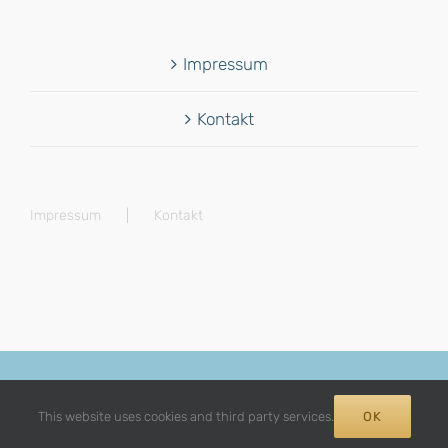
Impressum
Kontakt
Impressum
Kontakt
© Copyright 2012 -
2026 | Avada Theme by
Theme Fusion
| All
Rights Reserved | Powered by
WordPress
This website uses cookies and third party services.
OK