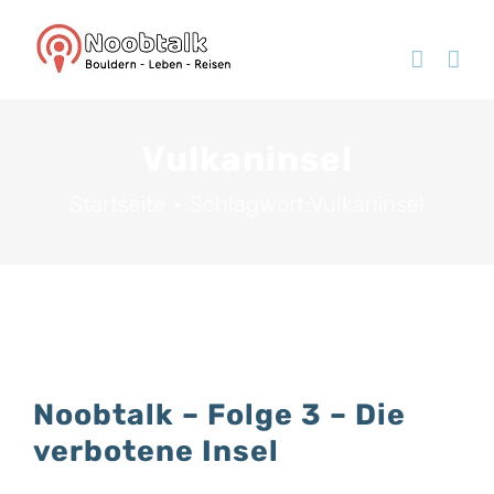
Zum
Inhalt
springen
Vulkaninsel
Startseite
Schlagwort:
Vulkaninsel
Noobtalk – Folge 3 – Die
verbotene Insel