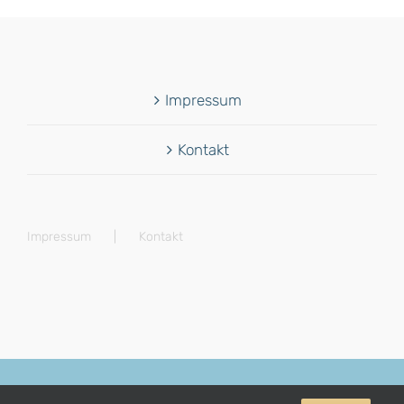
Impressum
Kontakt
Impressum
Kontakt
© Copyright 2012 -
2026 | Avada Theme by
Theme Fusion
| All