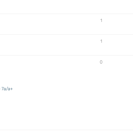
1
1
0
e 7a/a+