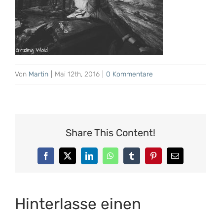
Von
Martin
|
Mai 12th, 2016
|
0 Kommentare
Share This Content!
Facebook
X
LinkedIn
WhatsApp
Tumblr
Pinterest
E-
Mail
Hinterlasse einen