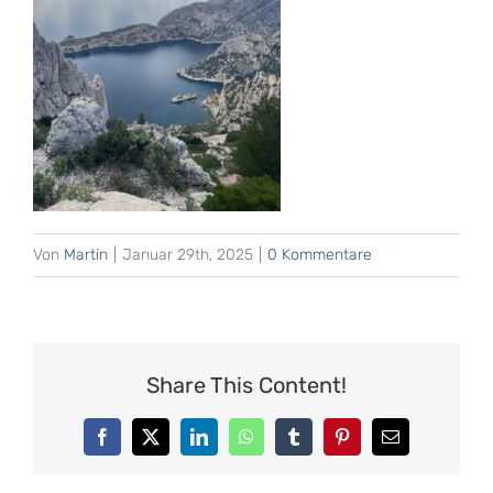
Von
Martin
|
Januar 29th, 2025
|
0 Kommentare
Share This Content!
Facebook
X
LinkedIn
WhatsApp
Tumblr
Pinterest
E-
Mail