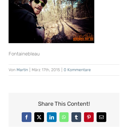
Fontainebleau
Von
Martin
|
März 17th, 2015
|
0 Kommentare
Share This Content!
Facebook
X
LinkedIn
WhatsApp
Tumblr
Pinterest
E-
Mail