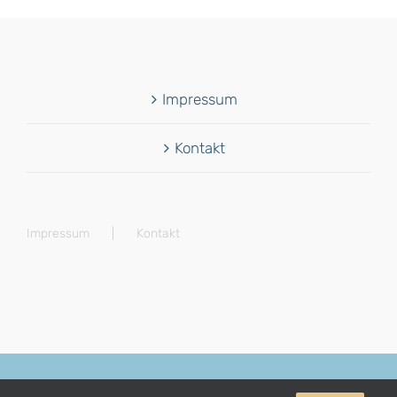
Impressum
Kontakt
Impressum
Kontakt
© Copyright 2012 -
2026 | Avada Theme by
Theme Fusion
| All