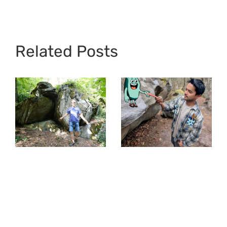
Related Posts
Interview mit
Khoa –
Top 40 im
Leidenschaft
Taunus
fürs Bouldern