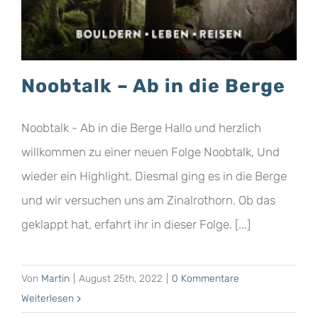
Noobtalk – Ab in die Berge
Noobtalk - Ab in die Berge Hallo und herzlich
willkommen zu einer neuen Folge Noobtalk, Und
wieder ein Highlight. Diesmal ging es in die Berge
und wir versuchen uns am Zinalrothorn. Ob das
geklappt hat, erfahrt ihr in dieser Folge. [...]
Von
Martin
|
August 25th, 2022
|
0 Kommentare
Weiterlesen