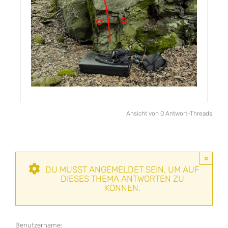
Ansicht von 0 Antwort-Threads
×
DU MUSST ANGEMELDET SEIN, UM AUF
DIESES THEMA ANTWORTEN ZU
KÖNNEN.
Benutzername: