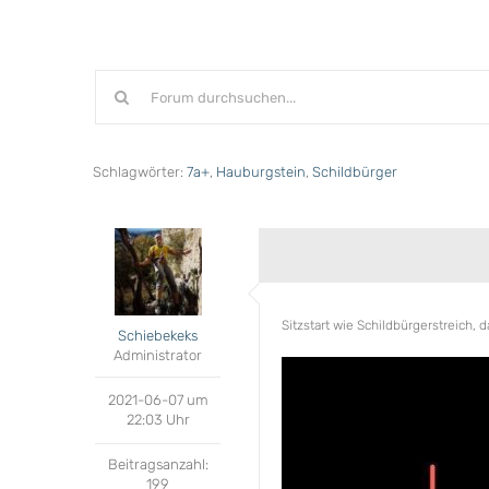
Schlagwörter:
7a+
,
Hauburgstein
,
Schildbürger
Sitzstart wie Schildbürgerstreich
Schiebekeks
Administrator
2021-06-07 um
22:03 Uhr
Beitragsanzahl:
199