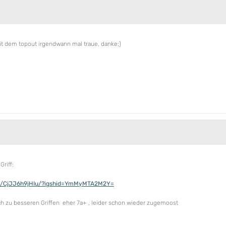
t dem topout irgendwann mal traue, danke;)
riff:
el/CjJJ6h9jHIu/?igshid=YmMyMTA2M2Y=
ch zu besseren Griffen eher 7a+ , leider schon wieder zugemoost