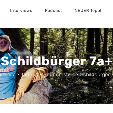
Interviews
Podcast
NEUER Topo!
Schildbürger 7a+
artseite
Taunus
Hauburgstein
Schildbürger 