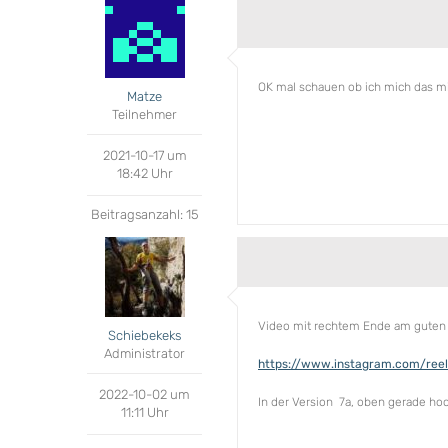
OK mal schauen ob ich mich das mi
Matze
Teilnehmer
2021-10-17 um
18:42 Uhr
Beitragsanzahl: 15
Video mit rechtem Ende am guten G
Schiebekeks
Administrator
https://www.instagram.com/re
2022-10-02 um
In der Version 7a, oben gerade ho
11:11 Uhr