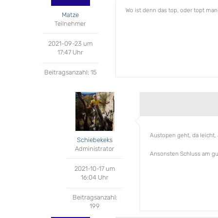
Wo ist denn das top, oder topt man
Matze
Teilnehmer
2021-09-23 um
17:47 Uhr
Beitragsanzahl: 15
Austopen geht, da leicht,
Schiebekeks
Administrator
Ansonsten Schluss am gut
2021-10-17 um
16:04 Uhr
Beitragsanzahl:
199