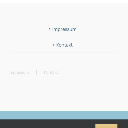
Impressum
Kontakt
Impressum
Kontakt
© Copyright 2012 -
2026 | Avada Theme by
Theme Fusion
| All