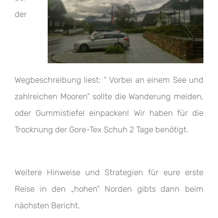
der
Wegbeschreibung liest: “ Vorbei an einem See und
zahlreichen Mooren“ sollte die Wanderung meiden,
oder Gummistiefel einpacken! Wir haben für die
Trocknung der Gore-Tex Schuh 2 Tage benötigt.
Weitere Hinweise und Strategien für eure erste
Reise in den „hohen“ Norden gibts dann beim
nächsten Bericht.