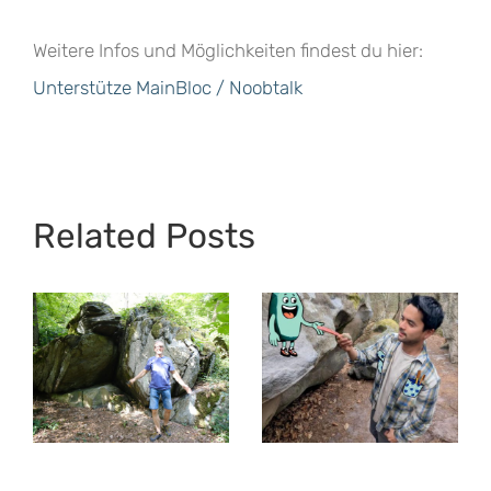
Weitere Infos und Möglichkeiten findest du hier:
Unterstütze MainBloc / Noobtalk
Related Posts
Interview mit
Khoa –
Top 40 im
Leidenschaft
Taunus
fürs Bouldern