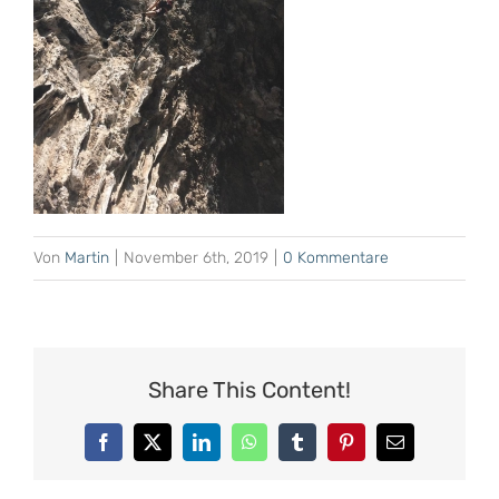
Von
Martin
|
November 6th, 2019
|
0 Kommentare
Share This Content!
Facebook
X
LinkedIn
WhatsApp
Tumblr
Pinterest
E-
Mail