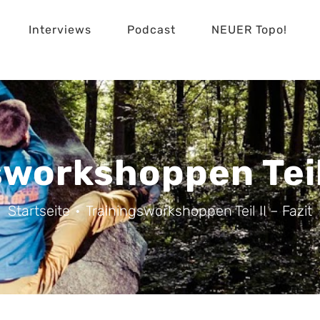
Interviews
Podcast
NEUER Topo!
workshoppen Teil 
Startseite
Trainingsworkshoppen Teil II – Fazit