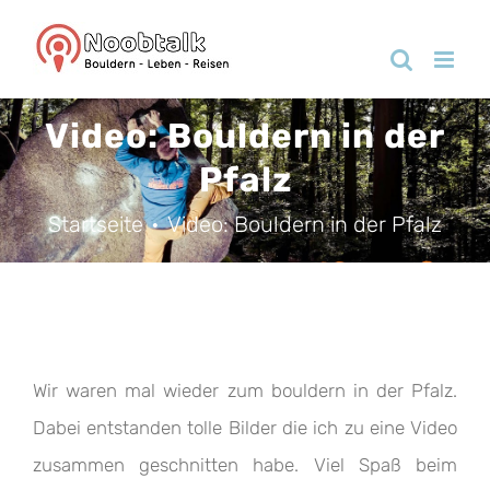
Zum
Inhalt
springen
Video: Bouldern in der
Pfalz
Startseite
Video: Bouldern in der Pfalz
Wir waren mal wieder zum bouldern in der Pfalz.
Dabei entstanden tolle Bilder die ich zu eine Video
zusammen geschnitten habe. Viel Spaß beim