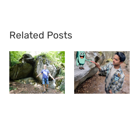
Related Posts
Interview mit
Khoa –
Top 40 im
Leidenschaft
Taunus
fürs Bouldern