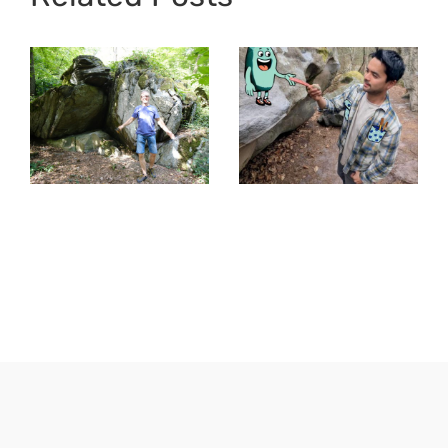
Interview mit
Khoa –
Top 40 im
Leidenschaft
Taunus
fürs Bouldern