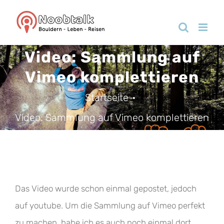
Zum
Inhalt
springen
Video: Sammlung auf
Vimeo komplettieren
Startseite
Video: Sammlung auf Vimeo komplettieren
Das Video wurde schon einmal gepostet, jedoch
auf youtube. Um die Sammlung auf Vimeo perfekt
zu machen, habe ich es auch noch einmal dort