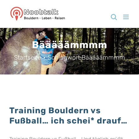
Zum
Inhalt
springen
Bääääämmmm
Startseite
Schlagwort:
Bääääämmmm
Training Bouldern vs
Fußball… ich schei* drauf…