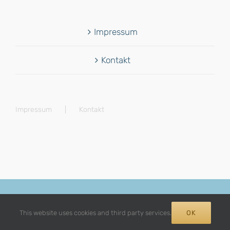
Impressum
Kontakt
Impressum
Kontakt
© Copyright 2012 -
2026 | Avada Theme by
Theme Fusion
| All
Rights Reserved | Powered by
WordPress
This website uses cookies and third party services.
OK