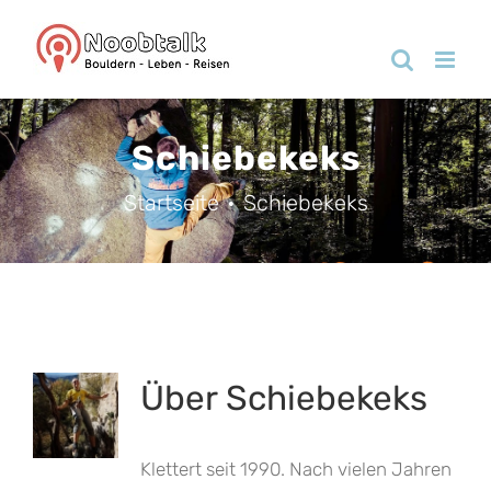
Zum
Inhalt
springen
Schiebekeks
Startseite
Schiebekeks
Über
Schiebekeks
Klettert seit 1990. Nach vielen Jahren