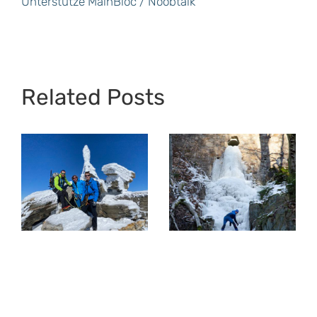
Unterstütze MainBloc / Noobtalk
Related Posts
Kleine
Dent Blanche –
Abenteuer –
4000er im
Einsklettern im
Oktober
Taunus