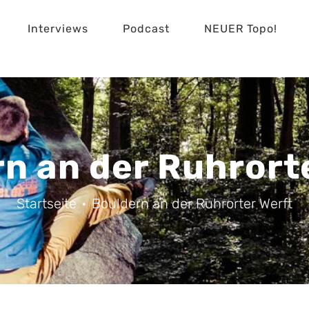
Interviews
Podcast
NEUER Topo!
n an der Ruhrort
Startseite
Bouldern an der Ruhrorter Werft