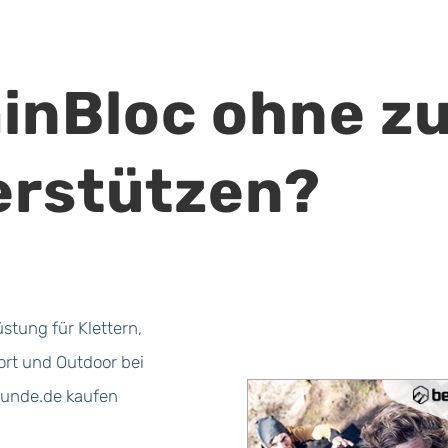
ainBloc ohne z
erstützen?