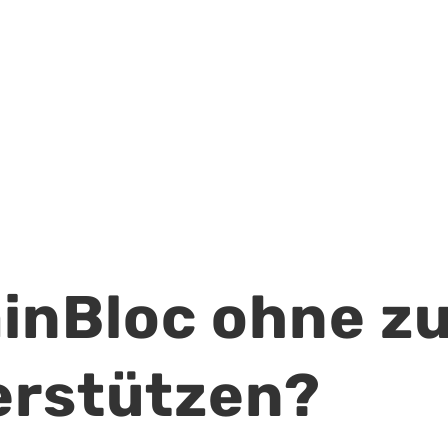
ainBloc ohne z
erstützen?