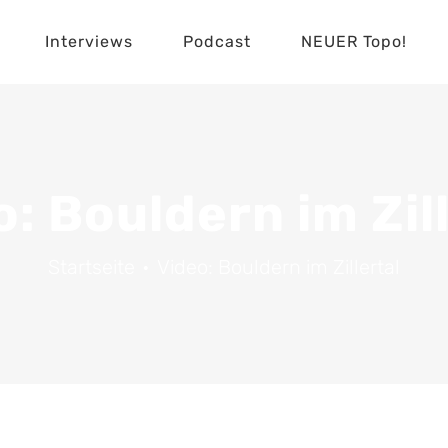
Interviews
Podcast
NEUER Topo!
: Bouldern im Zil
Startseite
Video: Bouldern im Zillertal