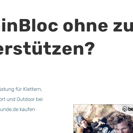
ainBloc ohne z
erstützen?