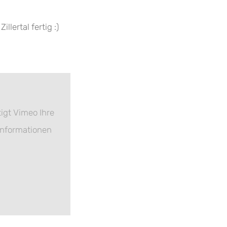
llertal fertig :)
igt Vimeo Ihre
Informationen