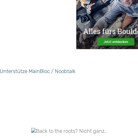
Unterstütze MainBloc / Noobtalk
 roots?
Faszination Bouldern –